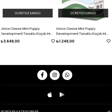
GO
ÜCRETSIZ KARGO
ÜCRETSIZ KAR
py
Unica Classe Mini Puppy
Unica Classe Mini Pup
üçük Irk
Development Tavuklu Küçük Irk
Development Tavuklu K
.5kg
Yavru Köpek Maması 2kg
Yavru Köpek Maması 7
₺1.249,00
₺3.649,00
POPÜLER KATEGORİLER