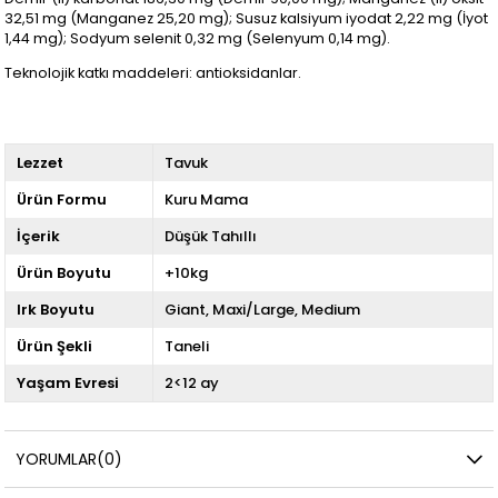
32,51 mg (Manganez 25,20 mg); Susuz kalsiyum iyodat 2,22 mg (İyot
1,44 mg); Sodyum selenit 0,32 mg (Selenyum 0,14 mg).
Teknolojik katkı maddeleri: antioksidanlar.
Lezzet
Tavuk
Ürün Formu
Kuru Mama
İçerik
Düşük Tahıllı
Ürün Boyutu
+10kg
Irk Boyutu
Giant
Maxi/Large
Medium
Ürün Şekli
Taneli
Yaşam Evresi
2<12 ay
YORUMLAR
(0)