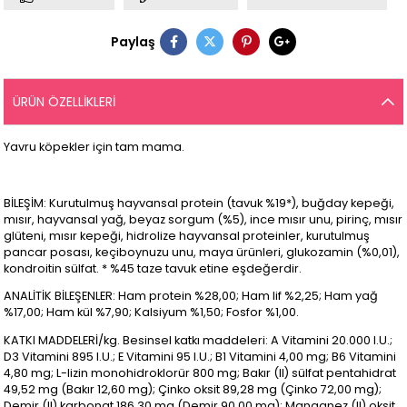
Paylaş
ÜRÜN ÖZELLIKLERI
Yavru köpekler için tam mama.
BİLEŞİM: Kurutulmuş hayvansal protein (tavuk %19*), buğday kepeği,
mısır, hayvansal yağ, beyaz sorgum (%5), ince mısır unu, pirinç, mısır
glüteni, mısır kepeği, hidrolize hayvansal proteinler, kurutulmuş
pancar posası, keçiboynuzu unu, maya ürünleri, glukozamin (%0,01),
kondroitin sülfat. * %45 taze tavuk etine eşdeğerdir.
ANALİTİK BİLEŞENLER: Ham protein %28,00; Ham lif %2,25; Ham yağ
%17,00; Ham kül %7,90; Kalsiyum %1,50; Fosfor %1,00.
KATKI MADDELERİ/kg. Besinsel katkı maddeleri: A Vitamini 20.000 I.U.;
D3 Vitamini 895 I.U.; E Vitamini 95 I.U.; B1 Vitamini 4,00 mg; B6 Vitamini
4,80 mg; L-lizin monohidroklorür 800 mg; Bakır (II) sülfat pentahidrat
49,52 mg (Bakır 12,60 mg); Çinko oksit 89,28 mg (Çinko 72,00 mg);
Demir (II) karbonat 186,30 mg (Demir 90,00 mg); Manganez (II) oksit