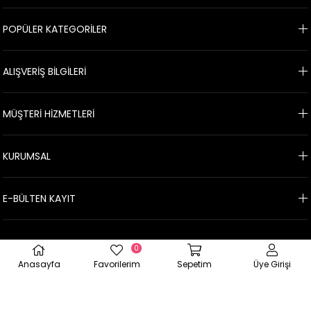
POPÜLER KATEGORİLER
ALIŞVERİŞ BİLGİLERİ
MÜŞTERİ HİZMETLERİ
KURUMSAL
E-BÜLTEN KAYIT
© 2026 Meloş Pet Art&Shop - Tüm hakları saklıdır.
0
Anasayfa
Favorilerim
Sepetim
Üye Girişi