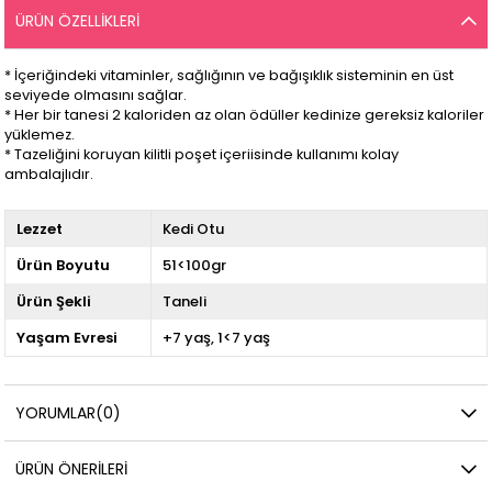
ÜRÜN ÖZELLIKLERI
* İçeriğindeki vitaminler, sağlığının ve bağışıklık sisteminin en üst
seviyede olmasını sağlar.
* Her bir tanesi 2 kaloriden az olan ödüller kedinize gereksiz kaloriler
yüklemez.
* Tazeliğini koruyan kilitli poşet içeriisinde kullanımı kolay
ambalajlıdır.
Lezzet
Kedi Otu
Ürün Boyutu
51<100gr
Ürün Şekli
Taneli
Yaşam Evresi
+7 yaş
1<7 yaş
YORUMLAR
(0)
ÜRÜN ÖNERILERI