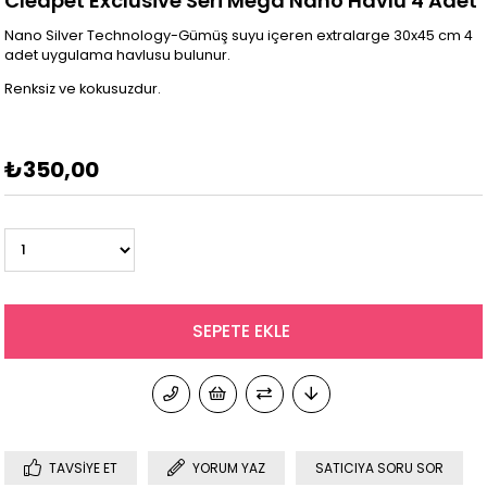
Cleapet Exclusive Seri Mega Nano Havlu 4 Adet
Nano Silver Technology-Gümüş suyu içeren extralarge 30x45 cm 4
adet uygulama havlusu bulunur.
Renksiz ve kokusuzdur.
₺350,00
TAVSIYE ET
YORUM YAZ
SATICIYA SORU SOR