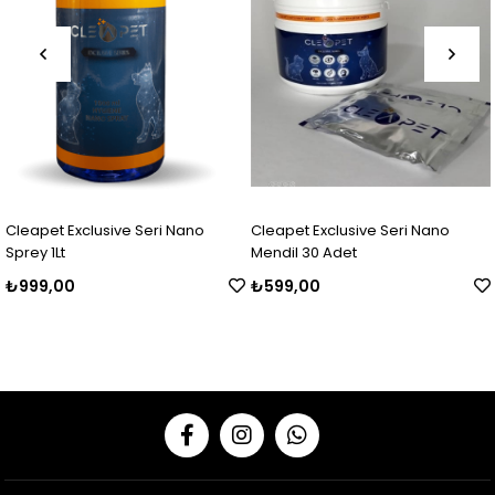
lusive Seri Nano
Cleapet Exclusive Seri Nano
Cleapet Excl
Mendil 30 Adet
Spreyi 100m
₺599,00
₺300,00