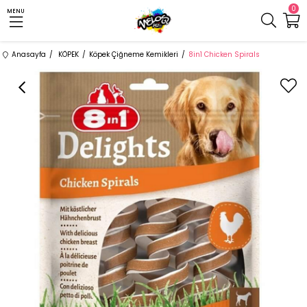
0
MENU
Anasayfa
KÖPEK
Köpek Çiğneme Kemikleri
8in1 Chicken Spirals