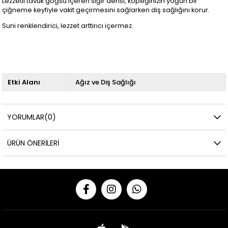
Lezzetli tavuk göğsü içeren sığır derisi, köpeğinizin yoğun bir
çiğneme keyfiyle vakit geçirmesini sağlarken diş sağlığını korur.
Suni renklendirici, lezzet arttırıcı içermez.
Etki Alanı
Ağız ve Diş Sağlığı
YORUMLAR
(0)
ÜRÜN ÖNERILERI